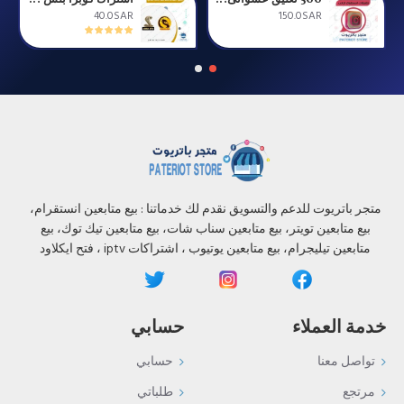
40.0SAR
150.0SAR
متجر باتريوت للدعم والتسويق نقدم لك خدماتنا : بيع متابعين انستقرام،
بيع متابعين تويتر، بيع متابعين سناب شات، بيع متابعين تيك توك، بيع
متابعين تيليجرام، بيع متابعين يوتيوب ، اشتراكات iptv ، فتح ايكلاود
خدمة العملاء
حسابي
تواصل معنا
حسابي
مرتجع
طلباتي