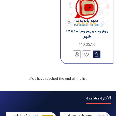
يوتيوب بريميوم لمدة 12
شهر
140.0SAR
You have reached the end of the list.
الاكثرة مشاهدة
500 تعليق عشوائى مع سمايلات
اشتراك كوبرا بلس او التنين او رينبو او توين لمدة سنة (الان بديل doom )