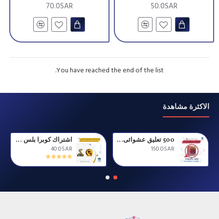
70.0SAR
50.0SAR
You have reached the end of the list.
الاكثرة مشاهدة
500 تعليق عشوائى مع سمايلات
اشتراك كوبرا بلس او التنين او رينبو او توين لمدة سنة (الان بديل doom )
40.0SAR
150.0SAR